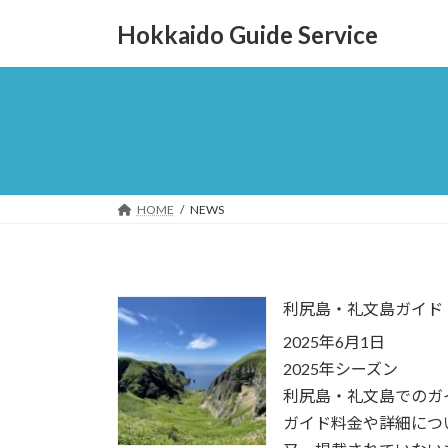
コ
ナ
Hokkaido Guide Service
ン
ビ
テ
ゲ
ン
ー
ツ
シ
へ
ョ
ス
ン
キ
に
ッ
移
HOME
NEWS
プ
動
利尻島・礼文島ガイ
2025年6月1日
2025年シーズン
利尻島・礼文島でのガ
ガイド料金や詳細につ