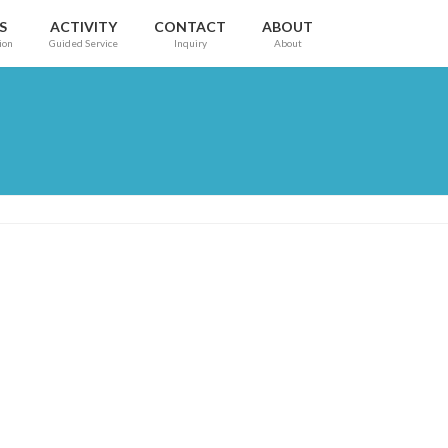
S
ACTIVITY
CONTACT
ABOUT
ion
Guided Service
Inquiry
About