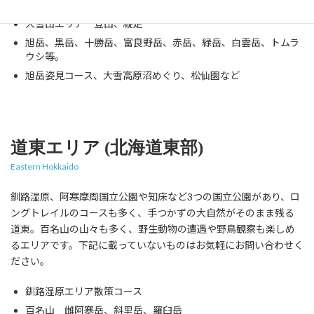
大雪山エリア 登山、縦走
旭岳、黒岳、十勝岳、富良野岳、赤岳、緑岳、白雲岳、トムラ
ウシ等。
旭岳姿見コース、大雪高原沼めぐり、松仙園など
道東エリア (北海道東部)
Eastern Hokkaido
釧路湿原、阿寒摩周国立公園や知床など3つの国立公園があり、ロ
ングトレイルのコースも多く、手つかずの大自然がそのまま残る
道東。百名山の山々も多く、野生動物の遭遇や野鳥観察も楽しめ
るエリアです。下記に載っていないものはお気軽にお問い合わせく
ださい。
釧路湿原エリア散策コース
百名山 雌阿寒岳、斜里岳、羅臼岳